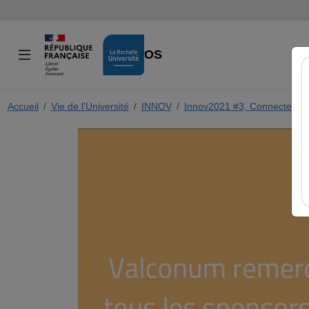
VIDÉOS
Accueil
Vie de l'Université
INNOV
Innov2021 #3, Connecter la