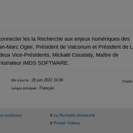
 connecter les la Recherche aux enjeux numériques des
an
-
Marc Ogier
, Président de
Valconum
et Président
de L
deux
Vice
-
Présidents,
Mickaël
Coustaty
,
Maître
de
nistrateur
IMDS SOFTWARE
.
28 juin 2022 16:09
Mis à jour le :
Chaîne 
Français
Langue principale :
ent conforme
La Rochelle Université
Portail Videos