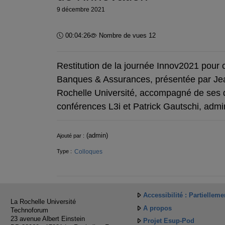
9 décembre 2021
Durée :
00:04:26
Nombre de vues 12
Restitution de la journée Innov2021 pour
Banques & Assurances, présentée par
Je
Rochelle
Université
,
accompagné
de
ses
conférences
L3i
et
Patrick Gautschi
, admi
Informations
(admin)
Ajouté par :
Colloques
Type :
Accessibilité : Partiellem
La Rochelle Université
A propos
Technoforum
23 avenue Albert Einstein
Projet Esup-Pod