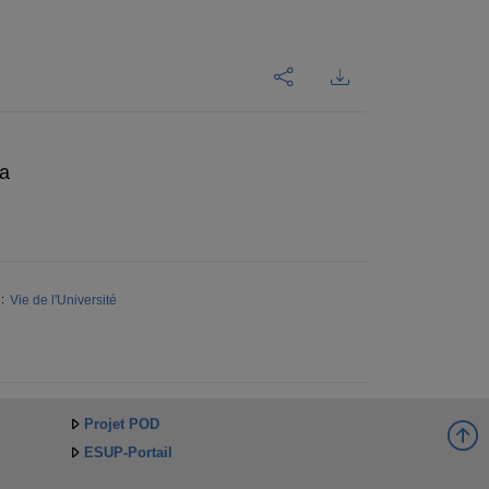
a
Vie de l'Université
:
Projet POD
ESUP-Portail