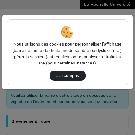
La Rochelle Université
VIDÉOS
Reche
Nous utilisons des cookies pour personnaliser l’affichage
(barre de menu de droite, mode sombre ou dyslexie etc.),
Accueil
Évènements
gérer la session (authentification) et analyser le trafic du
site (pour certaines instances).
Évènements
J’ai compris
Veuillez utiliser la barre d’outils située en dessous de la
vignette de l’évènement sur lequel vous voulez travailler.
1 évènement trouvé