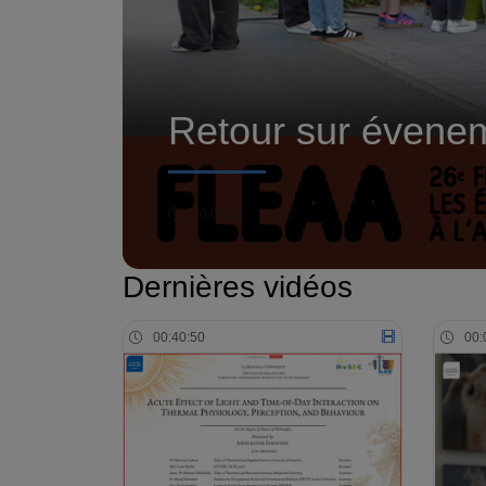
Retour sur évene
00:01:52
Dernières vidéos
00:40:50
00: