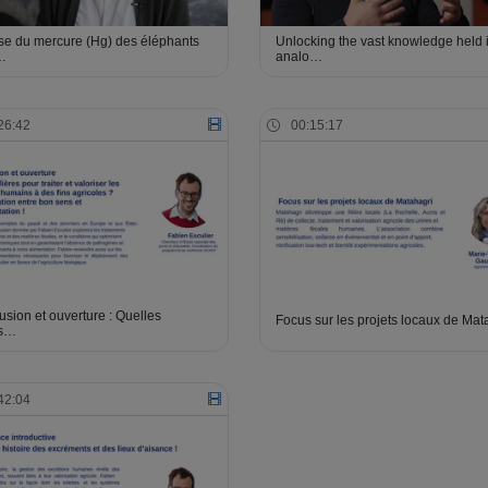
se du mercure (Hg) des éléphants
Unlocking the vast knowledge held 
…
analo…
26:42
00:15:17
sion et ouverture : Quelles
Focus sur les projets locaux de Mat
es…
42:04