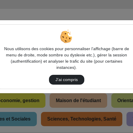
Nous utilisons des cookies pour personnaliser l’affichage (barre de
menu de droite, mode sombre ou dyslexie etc.), gérer la session
(authentification) et analyser le trafic du site (pour certaines
instances).
os de La Rochelle Université
J’ai compris
 économie, gestion
Maison de l'étudiant
Orient
s et Sociales
Sciences, Technologies, Santé