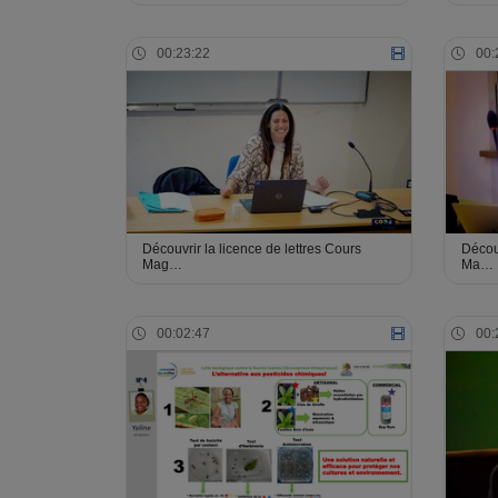
00:23:22
00:
Découvrir la licence de lettres Cours
Découv
Mag…
Ma…
00:02:47
00: