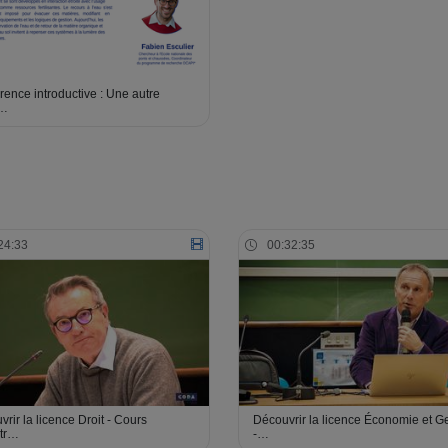
ence introductive : Une autre
i…
24:33
00:32:35
rir la licence Droit - Cours
Découvrir la licence Économie et G
tr…
-…