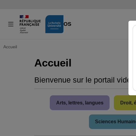
VIDÉOS
Accueil
Accueil
Bienvenue sur le portail vidé
Arts, lettres, langues
Droit,
Sciences Humaine