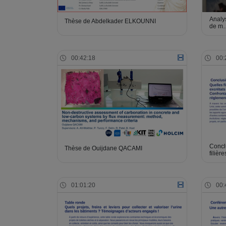
Analy
Thèse de Abdelkader ELKOUNNI
de m
00:42:18
00:
Conclu
Thèse de Ouijdane QACAMI
filièr
01:01:20
00: