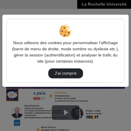
La Rochelle Université
VIDÉOS
Reche
Nous utilisons des cookies pour personnaliser l’affichage
(barre de menu de droite, mode sombre ou dyslexie etc.),
Accueil
Vie de l'Université
INNOV
gérer la session (authentification) et analyser le trafic du
Innov2021 #3, Connecter la Recherche aux enjeux
site (pour certaines instances).
numériques des Banques et Assurances
Table Ronde “Recherche-Transfert-Innovation …
J’ai compris
Lire