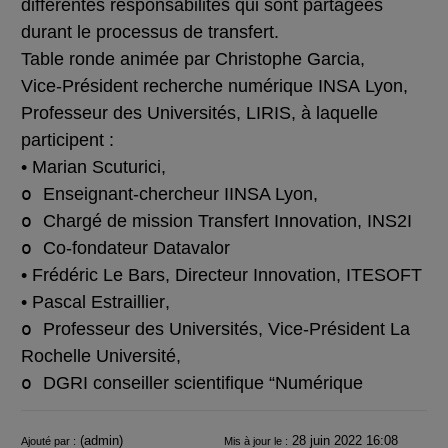
différentes responsabilités qui sont partagées
durant le processus de transfert
.
Table
ronde
animée
par
Christophe
Garcia
,
Vice
-
Président
recherche
numérique
INSA
Lyon,
Professeur des Universités,
LIRIS
, à laquelle
participent :
•
Marian Scuturici
,
o
Enseignant
-
chercheur IINSA Lyon,
o
Chargé de mission Transfert Innovation,
INS2I
o
Co
-
fondateur
Datavalor
•
Frédéric Le Bars
, Directeur Innovation,
ITESOFT
•
Pascal Estraillier
,
o
Professeur des Universités, Vice
-
Président
La
Rochelle Université,
o
DGRI conseiller scientifique “Numérique
Informations
(admin)
28 juin 2022 16:08
Ajouté par :
Mis à jour le :