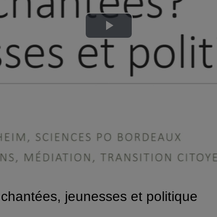
Lire
la
vidéo
hantées, jeunesses et politique