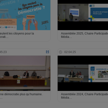
ulent les citoyens pour la
Assemblée 2025, Chaire Participati
crati…
Média…
45:23
02:04:25
une démocratie plus qu’humaine.
Assemblée 2024, Chaire Participati
d…
Média…