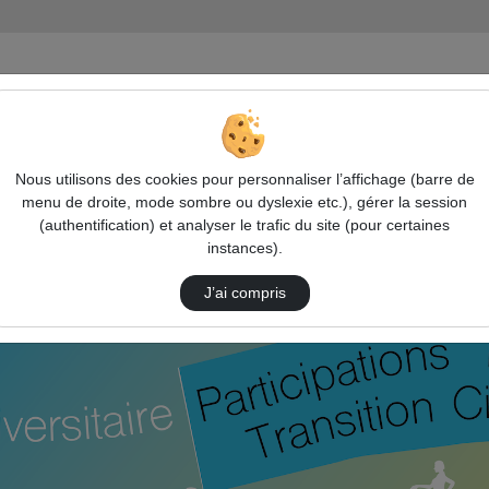
iation Transition citoyenne
Nous utilisons des cookies pour personnaliser l’affichage (barre de
menu de droite, mode sombre ou dyslexie etc.), gérer la session
(authentification) et analyser le trafic du site (pour certaines
instances).
ipations Médiation Transition citoye
J’ai compris