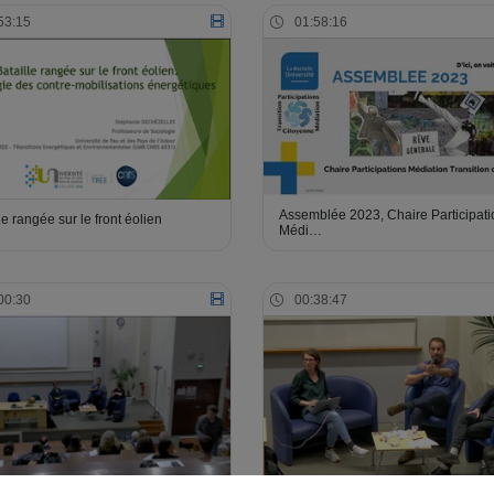
53:15
01:58:16
Assemblée 2023, Chaire Participat
le rangée sur le front éolien
Médi…
00:30
00:38:47
ons suite à la conférence "La
La démocratie numérique : la fin de