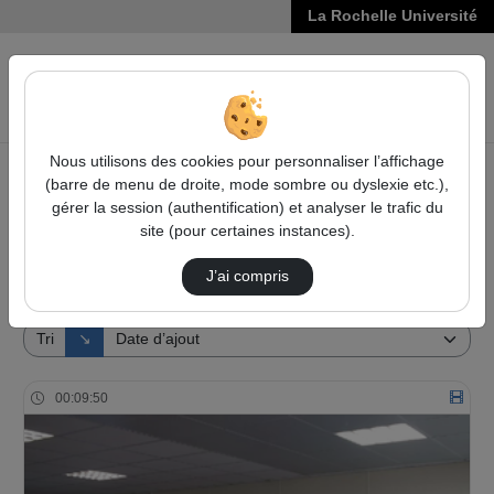
La Rochelle Université
VIDÉOS
Reche
Nous utilisons des cookies pour personnaliser l’affichage
(barre de menu de droite, mode sombre ou dyslexie etc.),
Accueil
Vidéos
gérer la session (authentification) et analyser le trafic du
site (pour certaines instances).
72 vidéos trouvées
J’ai compris
Audio
Vidéo
Direction de tri
Tri
↘
00:09:50