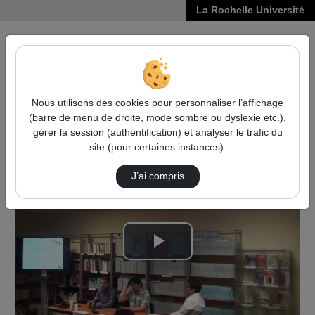
La Rochelle Université
VIDÉOS
Reche
Nous utilisons des cookies pour personnaliser l’affichage
(barre de menu de droite, mode sombre ou dyslexie etc.),
Accueil
Vidéos
gérer la session (authentification) et analyser le trafic du
Questions : " Impact des erreurs d'OCR sur l…
site (pour certaines instances).
J’ai compris
Lire
la