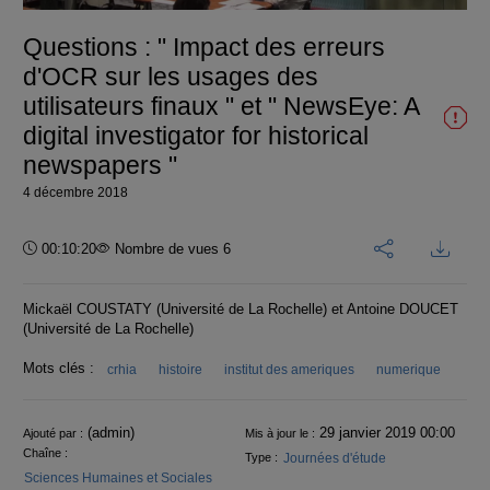
vidéo
Questions : " Impact des erreurs
d'OCR sur les usages des
utilisateurs finaux " et " NewsEye: A
digital investigator for historical
newspapers "
4 décembre 2018
Durée :
00:10:20
Nombre de vues 6
Mickaël COUSTATY (Université de La Rochelle) et Antoine DOUCET
(Université de La Rochelle)
Mots clés :
crhia
histoire
institut des ameriques
numerique
Informations
(admin)
29 janvier 2019 00:00
Ajouté par :
Mis à jour le :
Chaîne :
Journées d'étude
Type :
Sciences Humaines et Sociales