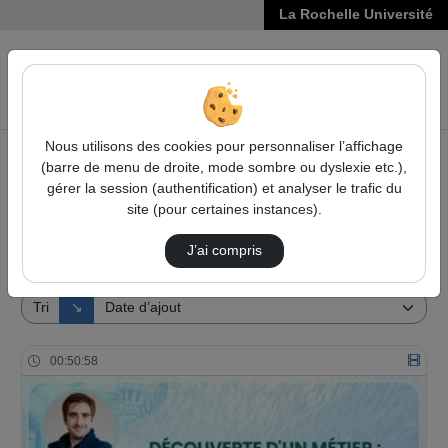
La Rochelle Université
VIDÉOS
Reche
Nous utilisons des cookies pour personnaliser l’affichage
(barre de menu de droite, mode sombre ou dyslexie etc.),
Accueil
Vidéos
gérer la session (authentification) et analyser le trafic du
site (pour certaines instances).
30 vidéos trouvées
J’ai compris
Audio
Vidéo
Direction de tri
Tri
↘
00:50:58