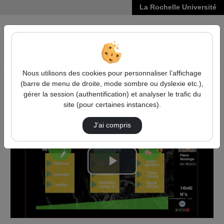
La Rochelle Université
VIDÉOS
Reche
Nous utilisons des cookies pour personnaliser l’affichage
(barre de menu de droite, mode sombre ou dyslexie etc.),
Accueil
Vidéos
Mon stage en 180 sec / Pierre Morange
gérer la session (authentification) et analyser le trafic du
site (pour certaines instances).
J’ai compris
Lire
la
vidéo