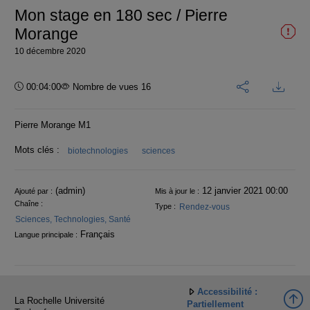
Mon stage en 180 sec / Pierre
Morange
10 décembre 2020
Durée :
00:04:00
Nombre de vues 16
Pierre Morange M1
Mots clés :
biotechnologies
sciences
Informations
(admin)
12 janvier 2021 00:00
Ajouté par :
Mis à jour le :
Chaîne :
Rendez-vous
Type :
Sciences, Technologies, Santé
Français
Langue principale :
Accessibilité :
La Rochelle Université
Partiellement