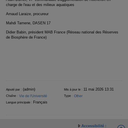
charge de l'eau et des milieux aquatiques
Arnaud Laraize, procureur
Mahdi Tamene, DASEN 17
Didier Babin, président MAB France (Réseau national des Réserves
de Biosphère de France)
Informations
(admin)
11 mai 2026 13:31
Ajouté par :
Mis à jour le :
Vie de l'Université
Other
Chaîne :
Type :
Français
Langue principale :
Accessibilité :