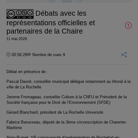
vidéo
Débats avec les
représentations officielles et
partenaires de la Chaire
11 mai 2026
Durée :
00:56:29
Nombre de vues 9
Débat en présence de :
Pascal Daunit, conseiller municipal délégué notamment au littoral à la
ville de La Rochelle
Jerome Fromageau, conseiller Culture à la CNFU et Président de la
Société française pour le Droit de l’Environnement (SFDE)
Gérard Blanchard, président de La Rochelle Université
Fabrice Barusseau, député de la 3ème circonscription de Charente-
Maritime
Alain Burnet, VP communauté d'agglomération de Rochefort en