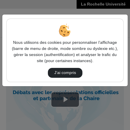
La Rochelle Université
VIDÉOS
Reche
Nous utilisons des cookies pour personnaliser l’affichage
(barre de menu de droite, mode sombre ou dyslexie etc.),
Accueil
Vidéos
gérer la session (authentification) et analyser le trafic du
Débats avec les représentations officielles …
site (pour certaines instances).
J’ai compris
Lire
la