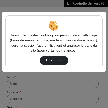
La Rochelle Université
VIDÉOS
Reche
Nous utilisons des cookies pour personnaliser l’affichage
(barre de menu de droite, mode sombre ou dyslexie etc.),
Accueil
Cocher
Contactez nous
gérer la session (authentification) et analyser le trafic du
cette case
site (pour certaines instances).
Contactez nous
si vous êtes
un humain
J’ai compris
en métal
(obligatoire)
Votre message
Nom
*
Courriel
*
Sujet
*