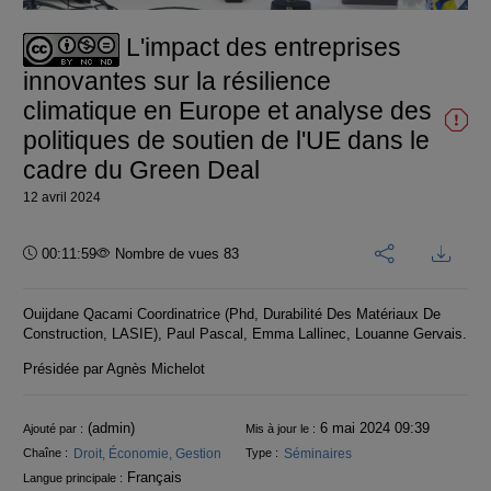
vidéo
L'impact des entreprises
innovantes sur la résilience
climatique en Europe et analyse des
politiques de soutien de l'UE dans le
cadre du Green Deal
12 avril 2024
Durée :
00:11:59
Nombre de vues 83
Ouijdane Qacami Coordinatrice (Phd, Durabilité Des Matériaux De
Construction, LASIE), Paul Pascal, Emma Lallinec, Louanne Gervais.
Présidée par Agnès Michelot
Informations
(admin)
6 mai 2024 09:39
Ajouté par :
Mis à jour le :
Droit, Économie, Gestion
Séminaires
Chaîne :
Type :
Français
Langue principale :