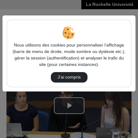
La Rochelle Université
VIDÉOS
Reche
Nous utilisons des cookies pour personnaliser l’affichage
(barre de menu de droite, mode sombre ou dyslexie etc.),
Accueil
Vidéos
gérer la session (authentification) et analyser le trafic du
L'impact des entreprises innovantes sur la r…
site (pour certaines instances).
J’ai compris
Lire
la