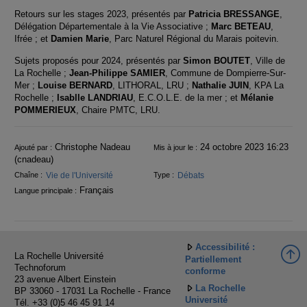
Retours sur les stages 2023, présentés par
Patricia BRESSANGE
,
Délégation Départementale à la Vie Associative ;
Marc BETEAU
,
Ifrée ; et
Damien Marie
, Parc Naturel Régional du Marais poitevin.
Sujets proposés pour 2024, présentés par
Simon BOUTET
, Ville de
La Rochelle ;
Jean-Philippe SAMIER
, Commune de Dompierre-Sur-
Mer ;
Louise BERNARD
, LITHORAL, LRU ;
Nathalie JUIN
, KPA La
Rochelle ;
Isablle LANDRIAU
, E.C.O.L.E. de la mer ; et
Mélanie
POMMERIEUX
, Chaire PMTC, LRU.
Informations
Christophe Nadeau
24 octobre 2023 16:23
Ajouté par :
Mis à jour le :
(cnadeau)
Vie de l'Université
Débats
Chaîne :
Type :
Français
Langue principale :
Accessibilité :
La Rochelle Université
Partiellement
Technoforum
conforme
23 avenue Albert Einstein
La Rochelle
BP 33060 - 17031 La Rochelle - France
Université
Tél. +33 (0)5 46 45 91 14