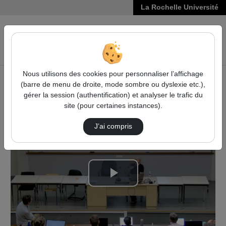
La Rochelle Université
VIDÉOS
Reche
Nous utilisons des cookies pour personnaliser l’affichage
(barre de menu de droite, mode sombre ou dyslexie etc.),
Accueil
Vidéos
gérer la session (authentification) et analyser le trafic du
Questions suite à la conférence de Julien Bo…
site (pour certaines instances).
J’ai compris
Lire
la