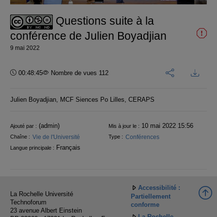
vidéo
Questions suite à la
conférence de Julien Boyadjian
9 mai 2022
Durée :
00:48:45
Nombre de vues 112
Julien Boyadjian, MCF Siences Po Lilles, CERAPS
Informations
(admin)
10 mai 2022 15:56
Ajouté par :
Mis à jour le :
Vie de l'Université
Conférences
Chaîne :
Type :
Français
Langue principale :
Accessibilité :
La Rochelle Université
Partiellement
Technoforum
conforme
23 avenue Albert Einstein