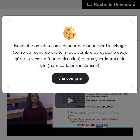
La Rochelle Université
VIDÉOS
Reche
Nous utilisons des cookies pour personnaliser l’affichage
(barre de menu de droite, mode sombre ou dyslexie etc.),
Accueil
Vidéos
HDR de Inès EL KORBI
gérer la session (authentification) et analyser le trafic du
site (pour certaines instances).
J’ai compris
Lire
la
vidéo