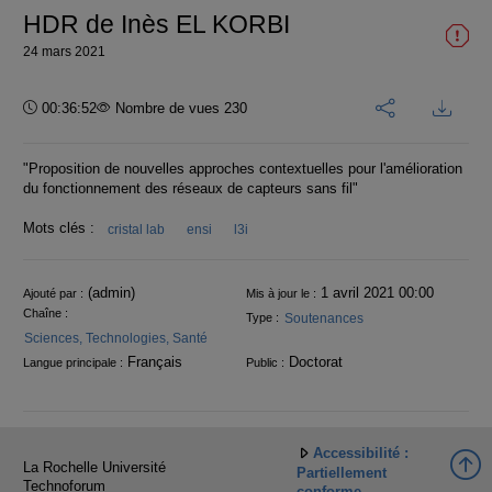
HDR de Inès EL KORBI
24 mars 2021
Durée :
00:36:52
Nombre de vues 230
"Proposition de nouvelles approches contextuelles pour l'amélioration
du fonctionnement des réseaux de capteurs sans fil"
Mots clés :
cristal lab
ensi
l3i
Informations
(admin)
1 avril 2021 00:00
Ajouté par :
Mis à jour le :
Chaîne :
Soutenances
Type :
Sciences, Technologies, Santé
Français
Doctorat
Langue principale :
Public :
Accessibilité :
La Rochelle Université
Partiellement
Technoforum
conforme