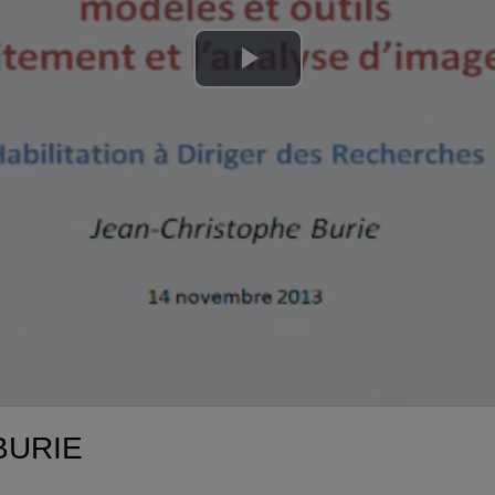
Lire
la
vidéo
 BURIE