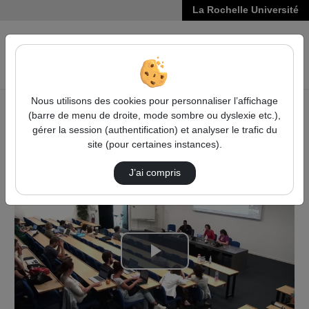
La Rochelle Université
VIDÉOS
Reche
Nous utilisons des cookies pour personnaliser l’affichage
(barre de menu de droite, mode sombre ou dyslexie etc.),
Accueil
Pédagogie et Formation
gérer la session (authentification) et analyser le trafic du
8e Journée de la Pédagogie Universitaire (JPU) 2023
site (pour certaines instances).
Récapitulatif Des Ateliers
J’ai compris
Lire
la