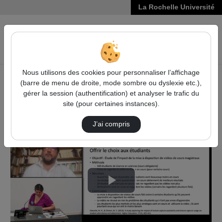
La Rochelle Université
VIDÉOS
Reche
Nous utilisons des cookies pour personnaliser l’affichage
(barre de menu de droite, mode sombre ou dyslexie etc.),
Accueil
Pédagogie et Formation
gérer la session (authentification) et analyser le trafic du
8e Journée de la Pédagogie Universitaire (JPU) 2023
site (pour certaines instances).
1Ère Conférence : La Comodalité En Enseignem…
J’ai compris
Lire
la