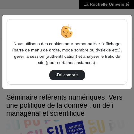
La Rochelle Université
VIDÉOS
Reche
Nous utilisons des cookies pour personnaliser l’affichage
(barre de menu de droite, mode sombre ou dyslexie etc.),
Accueil
Vie de l'Université
gérer la session (authentification) et analyser le trafic du
Séminaire référents numériques, Vers une politique de la
site (pour certaines instances).
donnée : un défi managérial et scientifique
J’ai compris
Vie de l'Université
Séminaire référents numériques, Vers
une politique de la donnée : un défi
managérial et scientifique