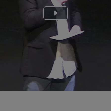
Lire
la
vidéo