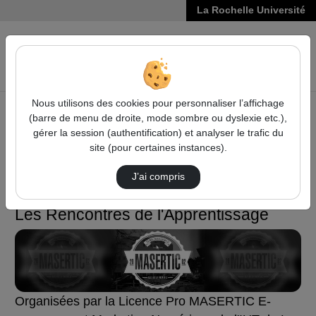
La Rochelle Université
VIDÉOS
Reche
Nous utilisons des cookies pour personnaliser l’affichage
(barre de menu de droite, mode sombre ou dyslexie etc.),
Accueil
Vie de l'Université
gérer la session (authentification) et analyser le trafic du
Les Rencontres de l'Apprentissage
site (pour certaines instances).
Vie de l'Université
J’ai compris
Les Rencontres de l'Apprentissage
Organisées par la Licence Pro MASERTIC E-