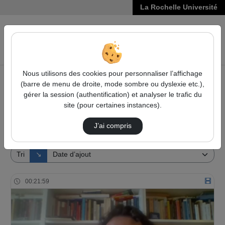
La Rochelle Université
VIDÉOS
Reche
Nous utilisons des cookies pour personnaliser l’affichage
(barre de menu de droite, mode sombre ou dyslexie etc.),
Accueil
Vidéos
gérer la session (authentification) et analyser le trafic du
site (pour certaines instances).
20 vidéos trouvées
J’ai compris
Audio
Vidéo
Direction de tri
Tri
↘
00:21:59