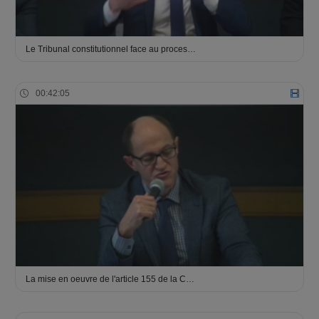
Le Tribunal constitutionnel face au proces…
00:42:05
La mise en oeuvre de l'article 155 de la C…