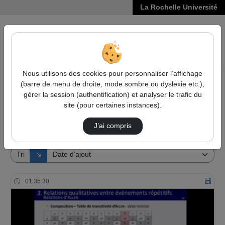
La Rochelle Université
VIDÉOS
Reche
Nous utilisons des cookies pour personnaliser l’affichage
(barre de menu de droite, mode sombre ou dyslexie etc.),
Accueil
Vidéos
gérer la session (authentification) et analyser le trafic du
site (pour certaines instances).
1 vidéo trouvée
J’ai compris
Audio
Vidéo
Direction de tri
Tri
↘
01:35:30