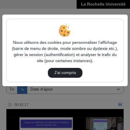
La Rochelle Université
VIDÉOS
Reche
Nous utilisons des cookies pour personnaliser l’affichage
(barre de menu de droite, mode sombre ou dyslexie etc.),
Accueil
Vidéos
gérer la session (authentification) et analyser le trafic du
site (pour certaines instances).
1 vidéo trouvée
J’ai compris
Audio
Vidéo
Direction de tri
Tri
↘
00:42:17