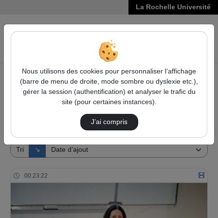
La Rochelle Université
VIDÉOS
Reche
Nous utilisons des cookies pour personnaliser l’affichage
(barre de menu de droite, mode sombre ou dyslexie etc.),
Accueil
Vidéos
gérer la session (authentification) et analyser le trafic du
site (pour certaines instances).
1 vidéo trouvée
J’ai compris
Audio
Vidéo
Direction de tri
Tri
↘
00:23:22