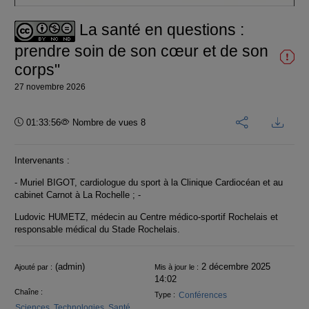
vidéo
La santé en questions :
prendre soin de son cœur et de son
corps"
27 novembre 2026
Durée :
01:33:56
Nombre de vues 8
Intervenants :
- Muriel BIGOT, cardiologue du sport à la Clinique Cardiocéan et au
cabinet Carnot à La Rochelle ; -
Ludovic HUMETZ, médecin au Centre médico-sportif Rochelais et
responsable médical du Stade Rochelais.
Informations
(admin)
2 décembre 2025
Ajouté par :
Mis à jour le :
14:02
Chaîne :
Conférences
Type :
Sciences, Technologies, Santé