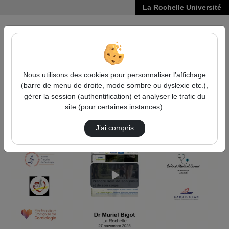
La Rochelle Université
VIDÉOS
Reche
Nous utilisons des cookies pour personnaliser l’affichage
(barre de menu de droite, mode sombre ou dyslexie etc.),
Accueil
Vidéos
gérer la session (authentification) et analyser le trafic du
La santé en questions : prendre soin de son …
site (pour certaines instances).
J’ai compris
Lire
la