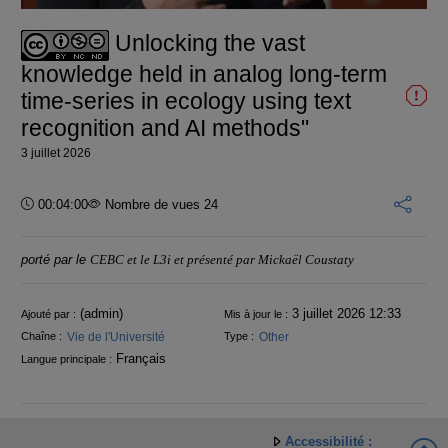
vidéo
Unlocking the vast
knowledge held in analog long-term
time-series in ecology using text
recognition and AI methods"
3 juillet 2026
Durée :
00:04:00
Nombre de vues 24
porté par le
CEBC et le L3i et présenté par Mickaël Coustaty
Informations
(admin)
3 juillet 2026 12:33
Ajouté par :
Mis à jour le :
Vie de l'Université
Other
Chaîne :
Type :
Français
Langue principale :
Accessibilité :