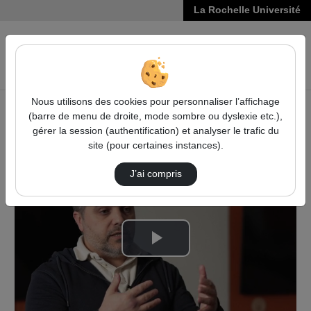
La Rochelle Université
VIDÉOS
Reche
Nous utilisons des cookies pour personnaliser l’affichage
(barre de menu de droite, mode sombre ou dyslexie etc.),
Accueil
Vidéos
gérer la session (authentification) et analyser le trafic du
Unlocking the vast knowledge held in analog …
site (pour certaines instances).
J’ai compris
Lire
la