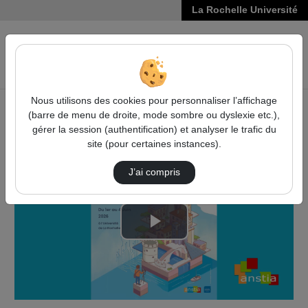
La Rochelle Université
VIDÉOS
Reche
Nous utilisons des cookies pour personnaliser l’affichage
(barre de menu de droite, mode sombre ou dyslexie etc.),
Accueil
Vidéos
Groupes de travail & projets en cours
gérer la session (authentification) et analyser le trafic du
site (pour certaines instances).
J’ai compris
Lire
la
vidéo