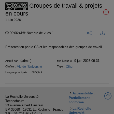
Groupes de travail & projets
en cours
1 juin 2026
Durée :
00:06:41
Nombre de vues 1
Présentation par le CA et les responsables des groupes de travail
Informations
(admin)
9 juin 2026 09:31
Ajouté par :
Mis à jour le :
Vie de l'Université
Other
Chaîne :
Type :
Français
Langue principale :
Accessibilité :
La Rochelle Université
Partiellement
Technoforum
conforme
23 avenue Albert Einstein
La Rochelle
BP 33060 - 17031 La Rochelle - France
Université