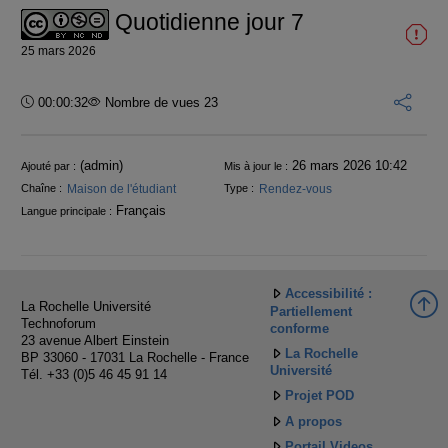
Quotidienne jour 7
25 mars 2026
Durée :
00:00:32
Nombre de vues 23
Informations
(admin)
26 mars 2026 10:42
Ajouté par :
Mis à jour le :
Maison de l'étudiant
Rendez-vous
Chaîne :
Type :
Français
Langue principale :
Accessibilité :
La Rochelle Université
Partiellement
Technoforum
conforme
23 avenue Albert Einstein
La Rochelle
BP 33060 - 17031 La Rochelle - France
Université
Tél. +33 (0)5 46 45 91 14
Projet POD
A propos
Portail Videos