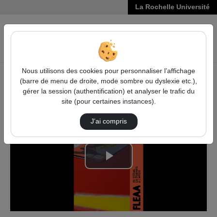
La Rochelle Université
VIDÉOS
Reche
Nous utilisons des cookies pour personnaliser l’affichage
(barre de menu de droite, mode sombre ou dyslexie etc.),
Accueil
Vidéos
Quotidienne jour 7
gérer la session (authentification) et analyser le trafic du
site (pour certaines instances).
J’ai compris
Lire
la
vidéo