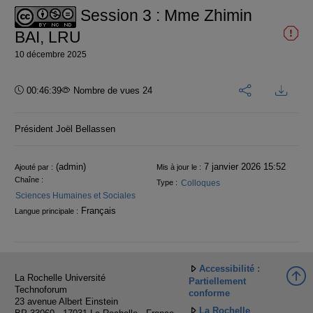
Session 3 : Mme Zhimin
BAI, LRU
10 décembre 2025
Durée :
00:46:39
Nombre de vues 24
Président Joël Bellassen
Informations
(admin)
7 janvier 2026 15:52
Ajouté par :
Mis à jour le :
Chaîne :
Colloques
Type :
Sciences Humaines et Sociales
Français
Langue principale :
Accessibilité :
La Rochelle Université
Partiellement
Technoforum
conforme
23 avenue Albert Einstein
La Rochelle