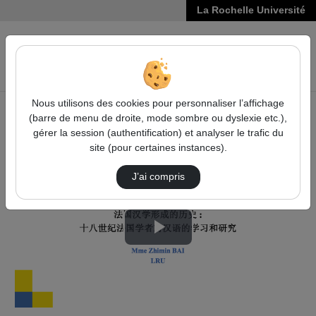
La Rochelle Université
VIDÉOS
Reche
Nous utilisons des cookies pour personnaliser l’affichage
(barre de menu de droite, mode sombre ou dyslexie etc.),
Accueil
Vidéos
Session 3 : Mme Zhimin BAI, LRU
gérer la session (authentification) et analyser le trafic du
site (pour certaines instances).
J’ai compris
Lire
la
vidéo