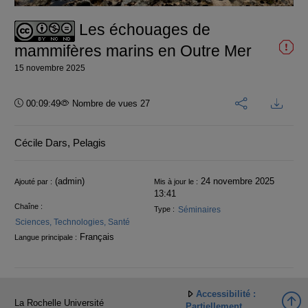
vidéo
Les échouages de
mammifères marins en Outre Mer
15 novembre 2025
Durée :
00:09:49
Nombre de vues 27
Cécile Dars, Pelagis
Informations
(admin)
24 novembre 2025
Ajouté par :
Mis à jour le :
13:41
Chaîne :
Séminaires
Type :
Sciences, Technologies, Santé
Français
Langue principale :
Accessibilité :
La Rochelle Université
Partiellement