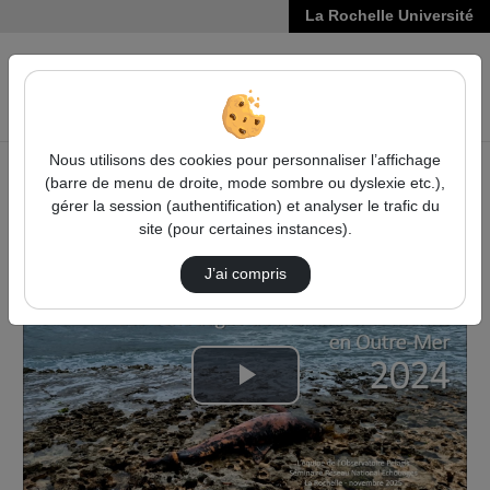
La Rochelle Université
VIDÉOS
Reche
Nous utilisons des cookies pour personnaliser l’affichage
(barre de menu de droite, mode sombre ou dyslexie etc.),
Accueil
Vidéos
gérer la session (authentification) et analyser le trafic du
Les échouages de mammifères marins en Outre …
site (pour certaines instances).
J’ai compris
Lire
la