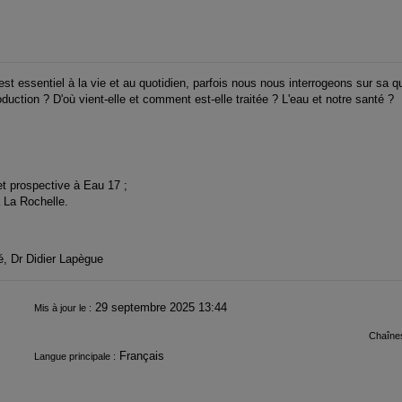
t essentiel à la vie et au quotidien, parfois nous nous interrogeons sur sa qu
duction ? D'où vient-elle et comment est-elle traitée ? L'eau et notre santé ?
t prospective à Eau 17 ;
 La Rochelle.
té, Dr Didier Lapègue
29 septembre 2025 13:44
Mis à jour le :
Chaînes
Français
Langue principale :