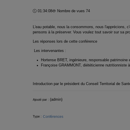
Durée :
01:34:08
Nombre de vues 74
L'eau potable, nous la consommons, nous l'apprécions, c'es
pensons à la préserver. Vous voulez tout savoir sur sa pro
Les réponses lors de cette conférence
Les intervenantes :
Hortense BRET, ingénieure, responsable patrimoine e
Françoise GRAMMONT, diététicienne nutritionniste à
Introduction par le président du Conseil Territorial de San
Informations
(admin)
Ajouté par :
Conférences
Type :