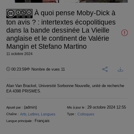
vidéo
À quoi pense Moby-Dick à
ton avis ? : intertextes écopolitiques
dans la bande dessinée La Vieille
anglaise et le continent de Valérie
Mangin et Stefano Martino
11 octobre 2024
Durée :
00:23:59
Nombre de vues 11
Alan Van Brackel, Université Sorbonne Nouvelle, unité de recherche
EA 4398 PRISMES.
Informations
(admin)
29 octobre 2024 12:55
Ajouté par :
Mis à jour le :
Arts, Lettres, Langues
Colloques
Chaîne :
Type :
Français
Langue principale :