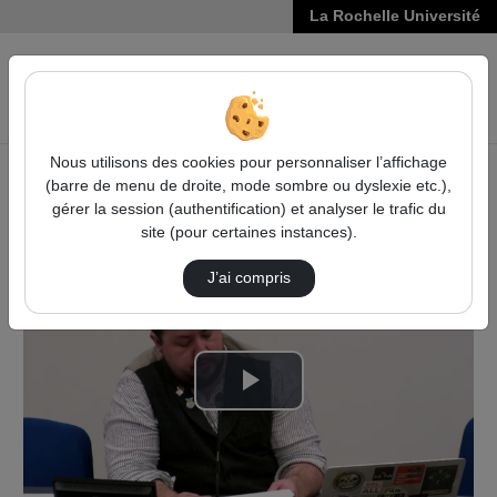
La Rochelle Université
VIDÉOS
Reche
Nous utilisons des cookies pour personnaliser l’affichage
(barre de menu de droite, mode sombre ou dyslexie etc.),
Accueil
Vidéos
gérer la session (authentification) et analyser le trafic du
À quoi pense Moby-Dick à ton avis ? : intert…
site (pour certaines instances).
J’ai compris
Lire
la