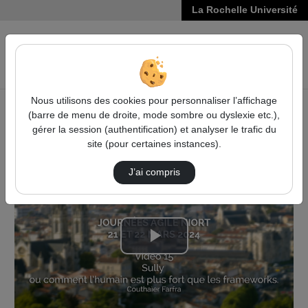
La Rochelle Université
VIDÉOS
Reche
Nous utilisons des cookies pour personnaliser l’affichage
(barre de menu de droite, mode sombre ou dyslexie etc.),
Accueil
Vidéos
gérer la session (authentification) et analyser le trafic du
Sully ou comment l'Humain est plus fort que …
site (pour certaines instances).
J’ai compris
Lire
la