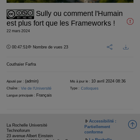
vidéo
Sully ou comment l'Humain
est plus fort que les Frameworks !
22 mars 2024
Durée :
00:47:51
Nombre de vues 23
Couthaïer Farfra
Informations
(admin)
10 avril 2024 08:36
Ajouté par :
Mis à jour le :
Vie de l'Université
Colloques
Chaîne :
Type :
Français
Langue principale :
Accessibilité :
La Rochelle Université
Partiellement
Technoforum
conforme
23 avenue Albert Einstein