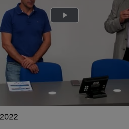
Lire
la
vidéo
G2022