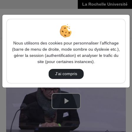
La Rochelle Université
VIDÉOS
Reche
Nous utilisons des cookies pour personnaliser l’affichage
(barre de menu de droite, mode sombre ou dyslexie etc.),
Accueil
Vidéos
gérer la session (authentification) et analyser le trafic du
Présentation du Réseau Figure® et du CMI par…
site (pour certaines instances).
J’ai compris
Lire
la