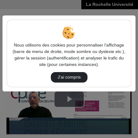
La Rochelle Université
VIDÉOS
Reche
Nous utilisons des cookies pour personnaliser l’affichage
(barre de menu de droite, mode sombre ou dyslexie etc.),
Accueil
Vidéos
Et nos entreprises ?
gérer la session (authentification) et analyser le trafic du
site (pour certaines instances).
J’ai compris
Lire
la
vidéo