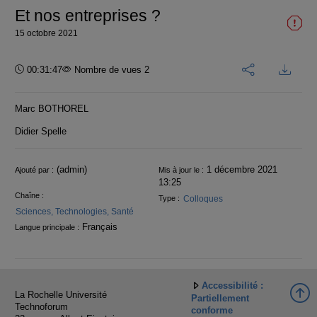
Et nos entreprises ?
15 octobre 2021
Durée :
00:31:47
Nombre de vues 2
Marc BOTHOREL
Didier Spelle
Informations
(admin)
1 décembre 2021
Ajouté par :
Mis à jour le :
13:25
Chaîne :
Colloques
Type :
Sciences, Technologies, Santé
Français
Langue principale :
Accessibilité :
La Rochelle Université
Partiellement
Technoforum
conforme