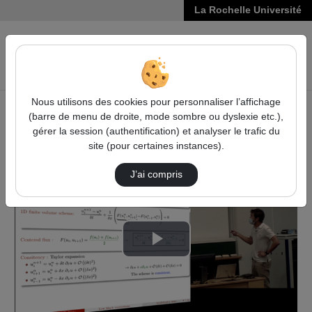
La Rochelle Université
VIDÉOS
Reche
Nous utilisons des cookies pour personnaliser l’affichage
(barre de menu de droite, mode sombre ou dyslexie etc.),
Accueil
Vidéos
gérer la session (authentification) et analyser le trafic du
Méthode de volumes finis pour la mécanique d…
site (pour certaines instances).
J’ai compris
Lire
la