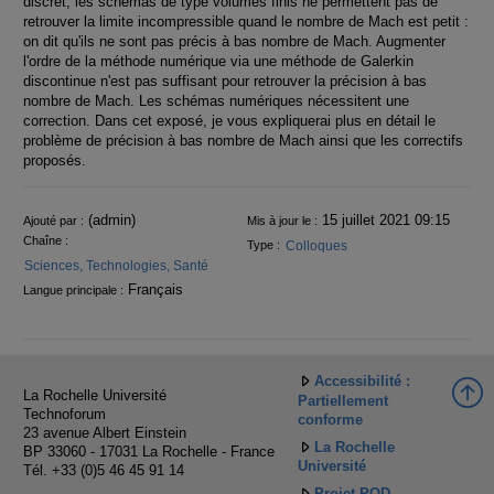
discret, les schémas de type volumes finis ne permettent pas de
retrouver la limite incompressible quand le nombre de Mach est petit :
on dit qu'ils ne sont pas précis à bas nombre de Mach. Augmenter
l'ordre de la méthode numérique via une méthode de Galerkin
discontinue n'est pas suffisant pour retrouver la précision à bas
nombre de Mach. Les schémas numériques nécessitent une
correction. Dans cet exposé, je vous expliquerai plus en détail le
problème de précision à bas nombre de Mach ainsi que les correctifs
proposés.
Informations
(admin)
15 juillet 2021 09:15
Ajouté par :
Mis à jour le :
Chaîne :
Colloques
Type :
Sciences, Technologies, Santé
Français
Langue principale :
Accessibilité :
La Rochelle Université
Partiellement
Technoforum
conforme
23 avenue Albert Einstein
La Rochelle
BP 33060 - 17031 La Rochelle - France
Université
Tél. +33 (0)5 46 45 91 14