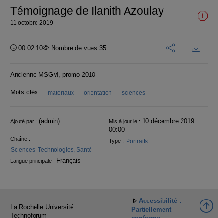
Témoignage de Ilanith Azoulay
11 octobre 2019
Durée :
00:02:10
Nombre de vues 35
Ancienne MSGM, promo 2010
Mots clés :
materiaux
orientation
sciences
Informations
(admin)
10 décembre 2019
Ajouté par :
Mis à jour le :
00:00
Chaîne :
Portraits
Type :
Sciences, Technologies, Santé
Français
Langue principale :
Accessibilité :
La Rochelle Université
Partiellement
Technoforum
conforme