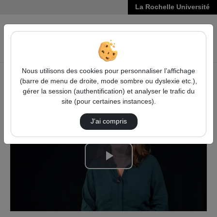
La Rochelle Université
VIDÉOS
Reche
Nous utilisons des cookies pour personnaliser l’affichage
(barre de menu de droite, mode sombre ou dyslexie etc.),
Accueil
Vidéos
Témoignage de Ilanith Azoulay
gérer la session (authentification) et analyser le trafic du
site (pour certaines instances).
J’ai compris
Lire
la
vidéo