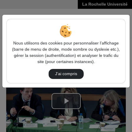
La Rochelle Université
VIDÉOS
Reche
Nous utilisons des cookies pour personnaliser l’affichage
(barre de menu de droite, mode sombre ou dyslexie etc.),
Accueil
Vidéos
gérer la session (authentification) et analyser le trafic du
Questions 1 : Deuxième table ronde - Protect…
site (pour certaines instances).
J’ai compris
Lire
la