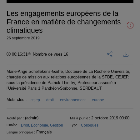
vidéo
Les engagements européens de la
France en matière de changements
climatiques
26 septembre 2019
Durée :
00:16:31
Nombre de vues 16
Marie-Ange Schellekens-Gaiffe, Docteure de La Rochelle Université,
chargée de mission aux relations européennes de la SFDE, CEJEP.
sous la présidence de Patrick Thieffry, Professeur associé à
l'Université Paris 1 Panthéon-Sorbonne, SERDEAUT
Mots clés :
cejep
droit
environnement
europe
Informations
(admin)
2 octobre 2019 00:00
Ajouté par :
Mis à jour le :
Droit, Économie, Gestion
Colloques
Chaîne :
Type :
Français
Langue principale :