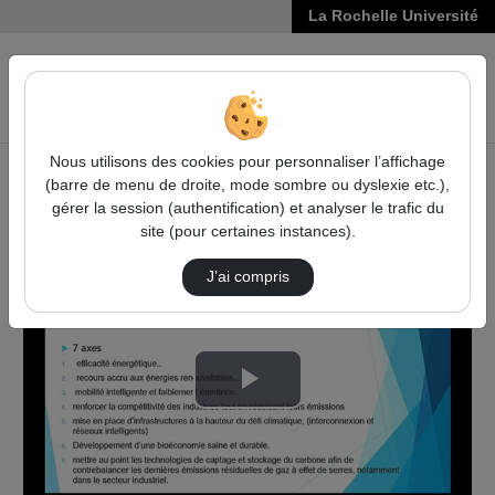
La Rochelle Université
VIDÉOS
Reche
Nous utilisons des cookies pour personnaliser l’affichage
(barre de menu de droite, mode sombre ou dyslexie etc.),
Accueil
Vidéos
gérer la session (authentification) et analyser le trafic du
Les engagements européens de la France en ma…
site (pour certaines instances).
J’ai compris
Lire
la