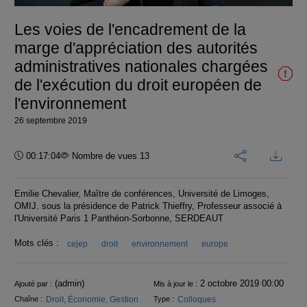
vidéo
Les voies de l'encadrement de la
marge d'appréciation des autorités
administratives nationales chargées
de l'exécution du droit européen de
l'environnement
26 septembre 2019
Durée :
00:17:04
Nombre de vues 13
Emilie Chevalier, Maître de conférences, Université de Limoges,
OMIJ. sous la présidence de Patrick Thieffry, Professeur associé à
l'Université Paris 1 Panthéon-Sorbonne, SERDEAUT
Mots clés :
cejep
droit
environnement
europe
Informations
(admin)
2 octobre 2019 00:00
Ajouté par :
Mis à jour le :
Droit, Économie, Gestion
Colloques
Chaîne :
Type :