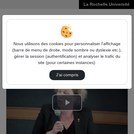
La Rochelle Université
VIDÉOS
Reche
Nous utilisons des cookies pour personnaliser l’affichage
(barre de menu de droite, mode sombre ou dyslexie etc.),
Accueil
Vidéos
gérer la session (authentification) et analyser le trafic du
Les voies de l'encadrement de la marge d'app…
site (pour certaines instances).
J’ai compris
Lire
la