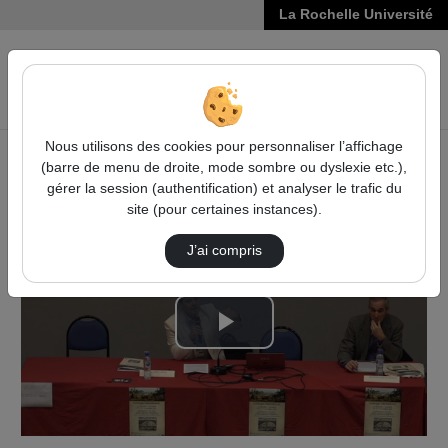
La Rochelle Université
VIDÉOS
Reche
Nous utilisons des cookies pour personnaliser l’affichage
(barre de menu de droite, mode sombre ou dyslexie etc.),
Accueil
Vidéos
Introductions
gérer la session (authentification) et analyser le trafic du
site (pour certaines instances).
J’ai compris
Lire
la
vidéo