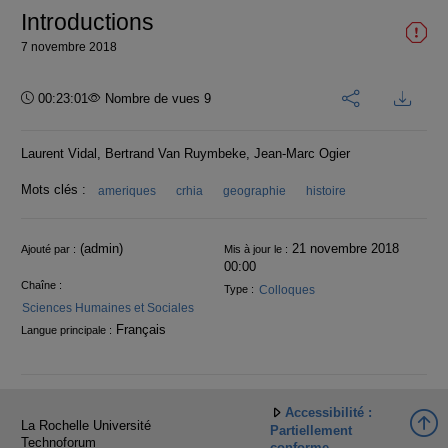
Introductions
7 novembre 2018
Durée :
00:23:01
Nombre de vues 9
Laurent Vidal, Bertrand Van Ruymbeke, Jean-Marc Ogier
Mots clés :
ameriques
crhia
geographie
histoire
Informations
(admin)
21 novembre 2018
Ajouté par :
Mis à jour le :
00:00
Chaîne :
Colloques
Type :
Sciences Humaines et Sociales
Français
Langue principale :
Accessibilité :
La Rochelle Université
Partiellement
Technoforum
conforme