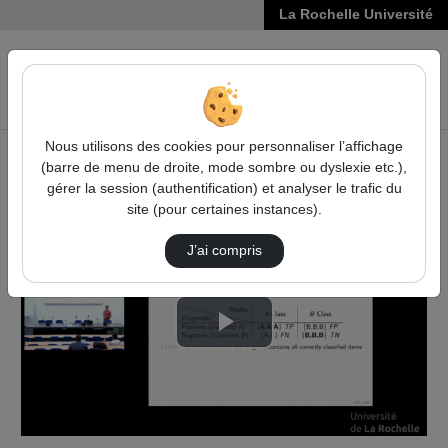
La Rochelle Université
VIDÉOS
Reche
Nous utilisons des cookies pour personnaliser l’affichage
(barre de menu de droite, mode sombre ou dyslexie etc.),
Accueil
Vidéos
Evaluation and Measures in NLP
gérer la session (authentification) et analyser le trafic du
site (pour certaines instances).
J’ai compris
Lire
la
vidéo