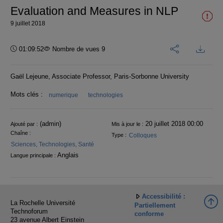
Evaluation and Measures in NLP
9 juillet 2018
Durée :
01:09:52
Nombre de vues 9
Gaël Lejeune, Associate Professor, Paris-Sorbonne University
Mots clés :
numerique
technologies
Informations
(admin)
20 juillet 2018 00:00
Ajouté par :
Mis à jour le :
Chaîne :
Colloques
Type :
Sciences, Technologies, Santé
Anglais
Langue principale :
Accessibilité :
La Rochelle Université
Partiellement
Technoforum
conforme
23 avenue Albert Einstein