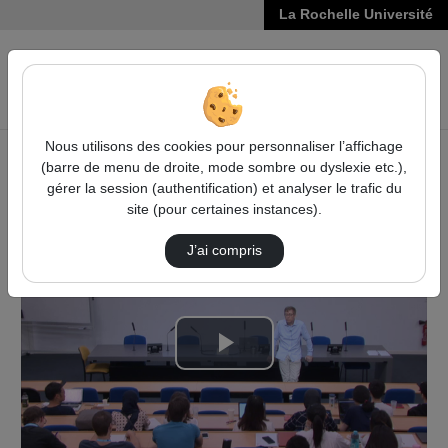
La Rochelle Université
VIDÉOS
Reche
Nous utilisons des cookies pour personnaliser l’affichage
(barre de menu de droite, mode sombre ou dyslexie etc.),
Accueil
Vidéos
gérer la session (authentification) et analyser le trafic du
Reproducible Research and Performance Analys…
site (pour certaines instances).
J’ai compris
Lire
la