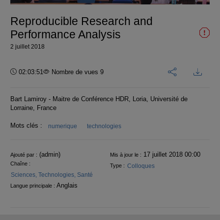
vidéo
Reproducible Research and
Performance Analysis
2 juillet 2018
Durée :
02:03:51
Nombre de vues 9
Bart Lamiroy - Maitre de Conférence HDR, Loria, Université de
Lorraine, France
Mots clés :
numerique
technologies
Informations
(admin)
17 juillet 2018 00:00
Ajouté par :
Mis à jour le :
Chaîne :
Colloques
Type :
Sciences, Technologies, Santé
Anglais
Langue principale :