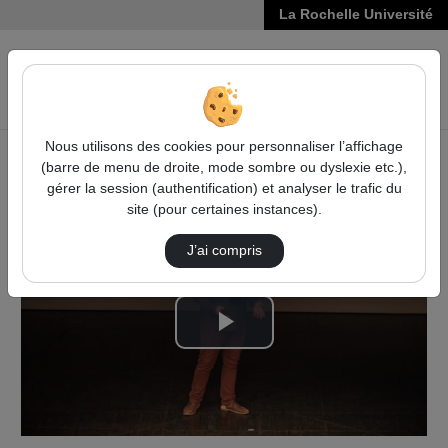
La Rochelle Université
VIDÉOS
Reche
Nous utilisons des cookies pour personnaliser l’affichage
(barre de menu de droite, mode sombre ou dyslexie etc.),
Accueil
Vidéos
MT180 Julien DUBOSCQ
gérer la session (authentification) et analyser le trafic du
site (pour certaines instances).
J’ai compris
Lire
la
vidéo