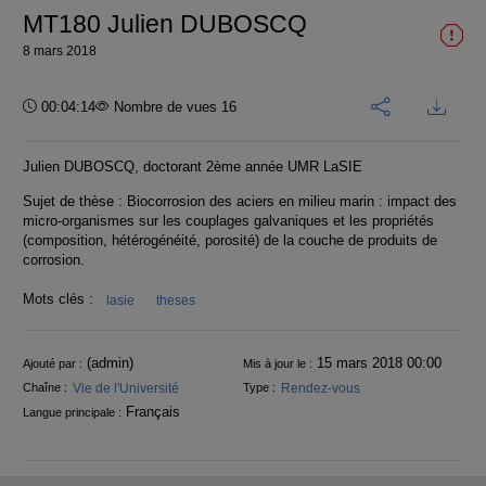
MT180 Julien DUBOSCQ
8 mars 2018
Durée :
00:04:14
Nombre de vues 16
Julien DUBOSCQ, doctorant 2ème année UMR LaSIE
Sujet de thèse : Biocorrosion des aciers en milieu marin : impact des
micro-organismes sur les couplages galvaniques et les propriétés
(composition, hétérogénéité, porosité) de la couche de produits de
corrosion.
Mots clés :
lasie
theses
Informations
(admin)
15 mars 2018 00:00
Ajouté par :
Mis à jour le :
Vie de l'Université
Rendez-vous
Chaîne :
Type :
Français
Langue principale :