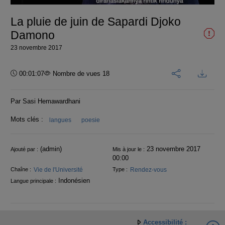
vidéo
La pluie de juin de Sapardi Djoko
Damono
23 novembre 2017
Durée :
00:01:07
Nombre de vues 18
Par Sasi Hemawardhani
Mots clés :
langues
poesie
Informations
(admin)
23 novembre 2017
Ajouté par :
Mis à jour le :
00:00
Vie de l'Université
Rendez-vous
Chaîne :
Type :
Indonésien
Langue principale :
Accessibilité :