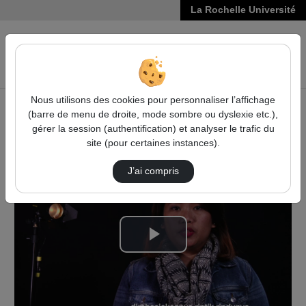
La Rochelle Université
VIDÉOS
Reche
Nous utilisons des cookies pour personnaliser l’affichage
(barre de menu de droite, mode sombre ou dyslexie etc.),
Accueil
Vidéos
gérer la session (authentification) et analyser le trafic du
La pluie de juin de Sapardi Djoko Damono
site (pour certaines instances).
J’ai compris
Lire
la