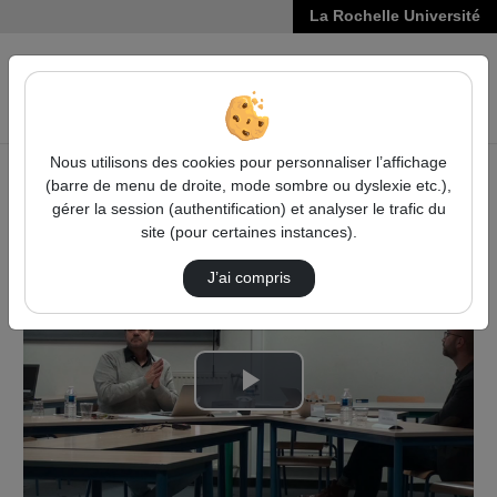
La Rochelle Université
VIDÉOS
Reche
Nous utilisons des cookies pour personnaliser l’affichage
(barre de menu de droite, mode sombre ou dyslexie etc.),
Accueil
Vidéos
gérer la session (authentification) et analyser le trafic du
Jean Sablon à Rio de Janeiro (1939-1945) : m…
site (pour certaines instances).
J’ai compris
Lire
la