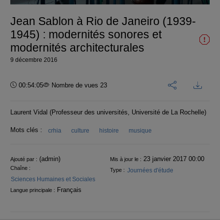
vidéo
Jean Sablon à Rio de Janeiro (1939-
1945) : modernités sonores et
modernités architecturales
9 décembre 2016
Durée :
00:54:05
Nombre de vues 23
Laurent Vidal (Professeur des universités, Université de La Rochelle)
Mots clés :
crhia
culture
histoire
musique
Informations
(admin)
23 janvier 2017 00:00
Ajouté par :
Mis à jour le :
Chaîne :
Journées d'étude
Type :
Sciences Humaines et Sociales
Français
Langue principale :