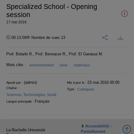
Specialized School - Opening
session
17 mai 2016
Durée :
00:13:59
Nombre de vues 13
Prof. Belarbi R., Prof. Bennacer R., Prof. El Ganaoui M.
Mots clés :
environnement
lasie
materiaux
Informations
(admin)
23 mai 2016 00:00
Ajouté par :
Mis à jour le :
Chaîne :
Colloques
Type :
Sciences, Technologies, Santé
Français
Langue principale :
Accessibilité :
La Rochelle Université
Partiellement