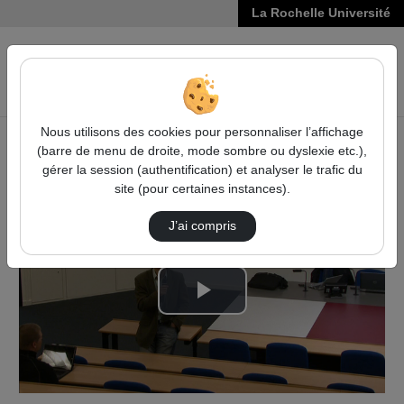
La Rochelle Université
VIDÉOS
Reche
Nous utilisons des cookies pour personnaliser l’affichage
(barre de menu de droite, mode sombre ou dyslexie etc.),
Accueil
Vidéos
Specialized School - Opening session
gérer la session (authentification) et analyser le trafic du
site (pour certaines instances).
J’ai compris
Lire
la
vidéo